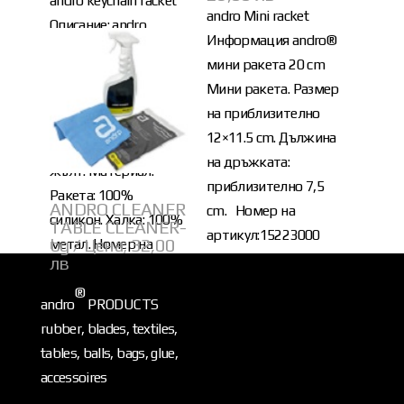
andro keychain racket
andro Mini racket
Описание: andro
Информация andro®
ключодържател /
мини ракета 20 cm
ракета Андро
Мини ракета. Размер
ключодържател. С
на приблизително
форма на ракета.
12×11.5 cm. Дължина
Цвят: червено-черно-
на дръжката:
жълт. Материал:
приблизително 7,5
Ракета: 100%
ANDRO CLEANER
cm. Номер на
силикон. Халка: 100%
TABLE CLEANER-
артикул:15223000
bg / Цена; 32,00
метал. Номер на
Цена: 26,00 лв
лв
артикул: зелен /
Поръчай на: +359 886
Комплект за
15224200 / син /
®
andro
PRODUCTS
377 716 Поръчай
почистване на тенис
15224300 червен /
rubber, blades, textiles,
онлайн
маса – andro
15224100 Цена: 9,90
tables, balls, bags, glue,
ЗАДЪЛЖИТЕНО
Поддържайте вашата
лв...
accessoires
ПОЛЕ! Съгласен...
тенис маса в отлично