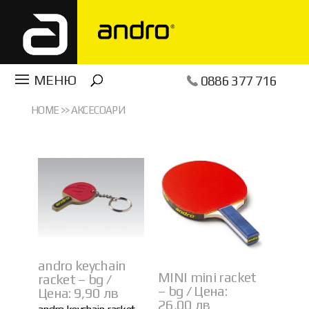
0886 377 716
HOME
>>
АКСЕСОАРИ
andro keychain
MINI mini racket
racket – bg /
– bg / Цена:
Цена: 9,90 лв
26,00 лв