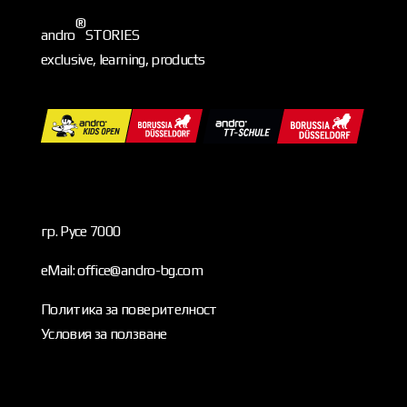
състояние с
®
оригиналния
andro
STORIES
почистващ комплект
exclusive, learning, products
andro. Редовната
употреба на
почистващата
течност удължава
живота на
повърхността и
запазва оптималните
гр. Русе 7000
игрови
eMail: office@andro-bg.com
характеристики –
равномерно...
Политика за поверителност
Условия за ползване