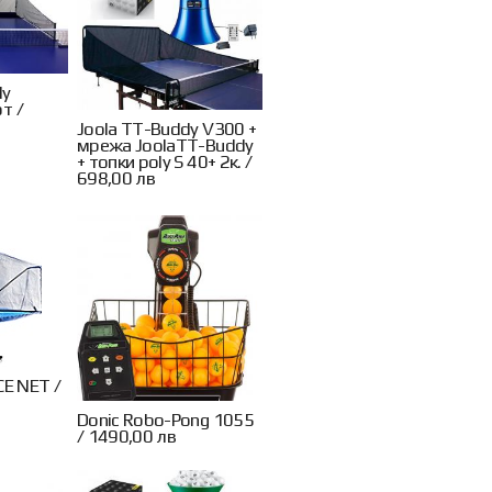
dy
т /
Joola TT-Buddy V300 +
мрежа JoolaTT-Buddy
+ топки poly S 40+ 2к. /
698,00 лв
CE NET /
Donic Robo-Pong 1055
/ 1490,00 лв