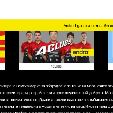
Andro-bg.com използва биск
лизирана немска марка за оборудване за тенис на маса, която ос
са проектирани, разработени и произведени с най-доброто Made
вени от внимателно подбрани дървени пластове в комбинация съ
 главните тенденции в модата на тенис на маса: Иновативни фун