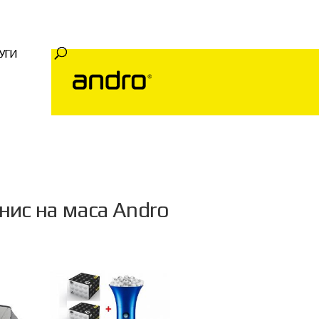
УГИ
нис на маса Andro