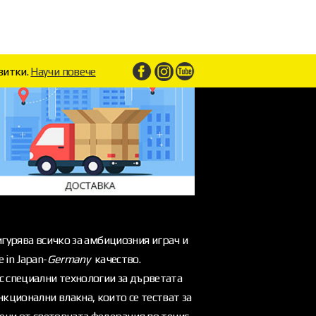
витки.
Научи повече
игурява всичко за амбициозния играч и
 in Japan-
Germany
качество.
с специални технологии за дърветата
кционални влакна, които се тестват за