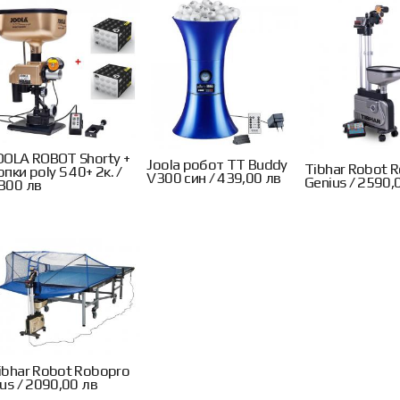
OOLA ROBOT Shorty +
Joola робот TT Buddy
Tibhar Robot 
опки poly S 40+ 2к. /
V300 син / 439,00 лв
Genius / 2590,
300 лв
ibhar Robot Robopro
lus / 2090,00 лв