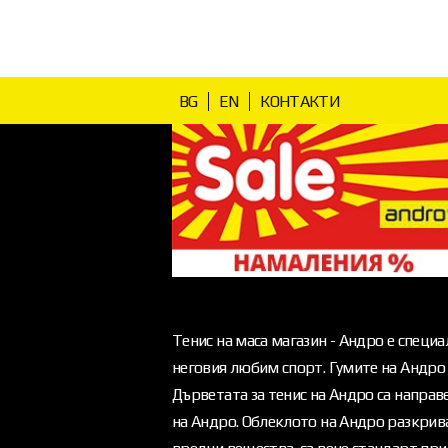
BG
EN
КОНТАКТИ
Тенис на маса магазин - Андро е специа
неговия любим спорт. Гумите на Андро 
Дърветата за тенис на Андро са напра
на Андро. Облеклото на Андро разкрива