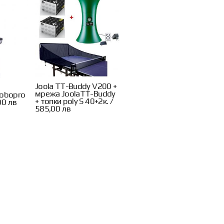
Joola TT-Buddy V200 +
мрежа JoolaTT-Buddy
Robopro
+ топки poly S 40+2к. /
00 лв
585,00 лв