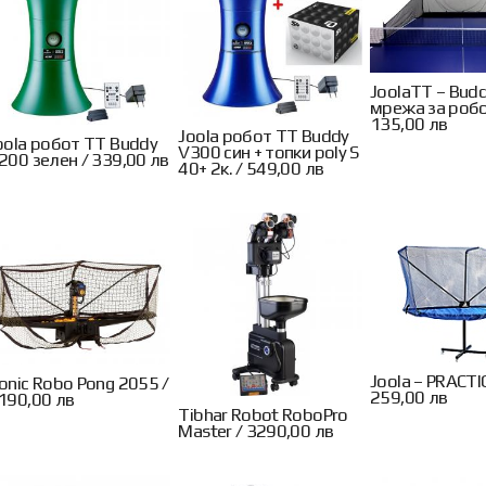
JoolaTT – Bud
мрежа за робо
135,00 лв
Joola робот TT Buddy
oola робот TT Buddy
V300 син + топки poly S
200 зелен / 339,00 лв
40+ 2к. / 549,00 лв
Joola – PRACTI
onic Robo Pong 2055 /
259,00 лв
190,00 лв
Tibhar Robot RoboPro
Master / 3290,00 лв