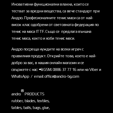
Иновативни функционални влакна, които се
тестват за вредни вещества, са вече стандарт при
Андро. Професионалните тенис маси са от най-
висок клас одобрени от световната федерация по
тенис на маса ITTF. Също се предлага външна
тенис маса, както и хоби тенис маси.
Андро посреща нуждите на всеки играч с
правилния продукт. Открийте това, което е най-
добро за вас, в нашия онлайн магазин и се
свържете с нас: 📲 GSM. 0886 37 77 16 или на Viber и
WhatsApp / email: office@andro-bg.com
®
andro
PRODUCTS
rubber, blades, textiles,
tables, balls, bags, glue,