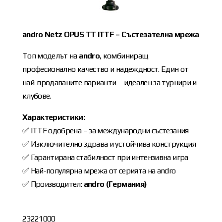
andro Netz OPUS TT ITTF – Състезателна мрежа
Топ моделът на
andro
, комбиниращ
професионално качество и надеждност. Един от
най-продаваните варианти – идеален за турнири и
клубове.
Характеристики:
✅ ITTF одобрена – за международни състезания
✅ Изключително здрава и устойчива конструкция
✅ Гарантирана стабилност при интензивна игра
✅ Най-популярна мрежа от серията на andro
✅ Производител:
andro (Германия)
23221000