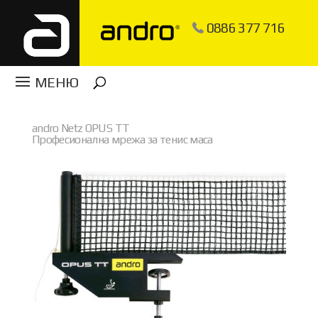
0886 377 716
andro Netz OPUS TT
Професионална мрежа за тенис маса