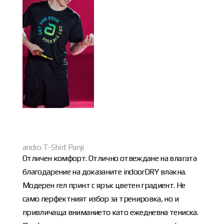
andro T-Shirt Panji
Отличен комфорт. Отлично отвеждане на влагата
благодарение на доказаните indoorDRY влакна.
Модерен гел принт с ярък цветен градиент. Не
само перфектният избор за тренировка, но и
привличаща вниманието като ежедневна тениска.