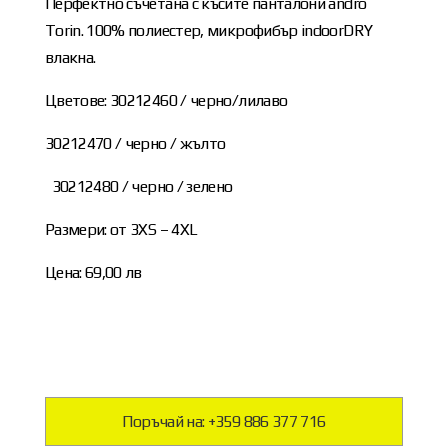
Перфектно съчетана с късите панталони andro
Torin. 100% полиестер, микрофибър indoorDRY
влакна.
Цветове: 30212460 / черно/лилаво
30212470 / черно / жълто
30212480 / черно / зелено
Размери: от 3XS – 4XL
Цена: 69,00 лв
Поръчай на: +359 886 377 716