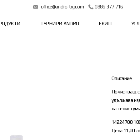
office@andro-bg.com
0886 377 716
РОДУКТИ
ТУРНИРИ ANDRO
ЕКИП
УСЛ
Описание
Почистващ сп
удължава из
на тенис гуми
14224700 100
Цена 11,00 лв