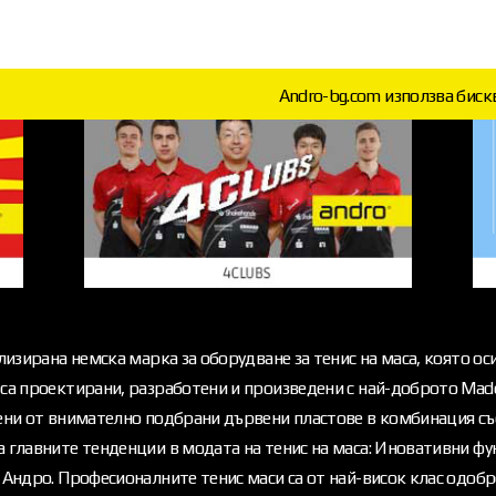
Andro-bg.com използва биск
лизирана немска марка за оборудване за тенис на маса, която ос
са проектирани, разработени и произведени с най-доброто Made
вени от внимателно подбрани дървени пластове в комбинация съ
 главните тенденции в модата на тенис на маса: Иновативни фун
 Андро. Професионалните тенис маси са от най-висок клас одоб