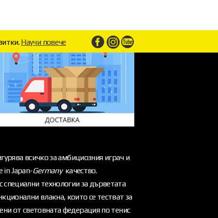
витки.
Научи повече
игурява всичко за амбициозния играч и
 in Japan-
Germany
качество.
с специални технологии за дърветата
кционални влакна, които се тестват за
рени от световната федерация по тенис