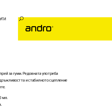
УГИ
рей за гуми. Редовната употреба
дръжливостта и стабилното сцепление
те.
 мл.
.