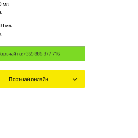
 мл.
.
00 мл.
.
оръчай на: +359 886 377 716
Поръчай онлайн