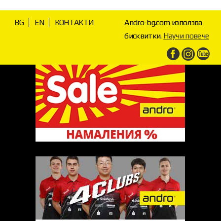
BG
EN
КОНТАКТИ
Andro-bg.com използва
бисквитки.
Научи повече