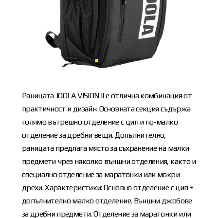
Раницата JOOLA VISION II е отлична комбинация от
практичност и дизайн. Основната секция съдържа
голямо вътрешно отделение с цип и по-малко
отделение за дребни вещи. Допълнително,
раницата предлага място за съхранение на малки
предмети чрез няколко външни отделения, както и
специално отделение за маратонки или мокри
дрехи. Характеристики: Основно отделение с цип +
допълнително малко отделение. Външни джобове
за дребни предмети. Отделение за маратонки или