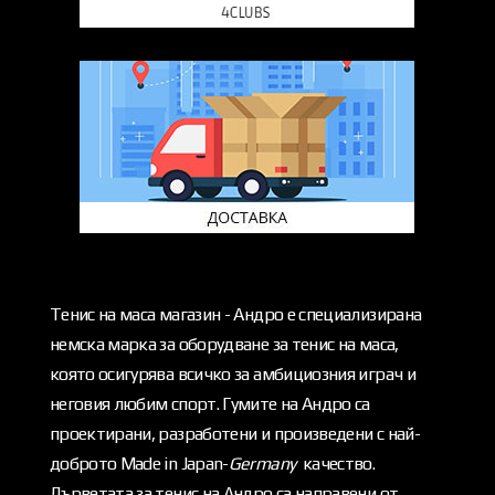
Тенис на маса магазин - Андро е специализирана
немска марка за оборудване за тенис на маса,
която осигурява всичко за амбициозния играч и
неговия любим спорт. Гумите на Андро са
проектирани, разработени и произведени с най-
доброто Made in Japan-
Germany
качество.
Дърветата за тенис на Андро са направени от