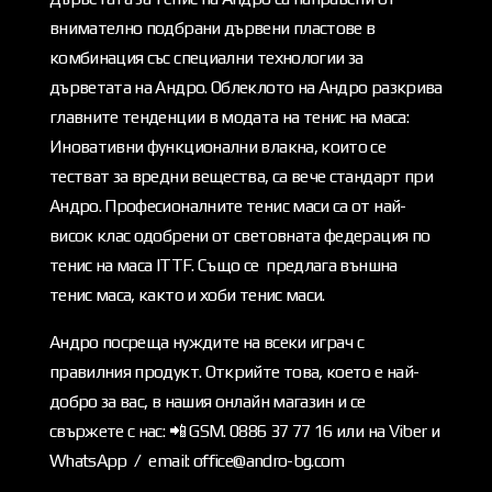
внимателно подбрани дървени пластове в
комбинация със специални технологии за
дърветата на Андро. Облеклото на Андро разкрива
главните тенденции в модата на тенис на маса:
Иновативни функционални влакна, които се
тестват за вредни вещества, са вече стандарт при
Андро. Професионалните тенис маси са от най-
висок клас одобрени от световната федерация по
тенис на маса ITTF. Също се предлага външна
тенис маса, както и хоби тенис маси.
Андро посреща нуждите на всеки играч с
правилния продукт. Открийте това, което е най-
добро за вас, в нашия онлайн магазин и се
свържете с нас: 📲 GSM. 0886 37 77 16 или на Viber и
WhatsApp / email: office@andro-bg.com