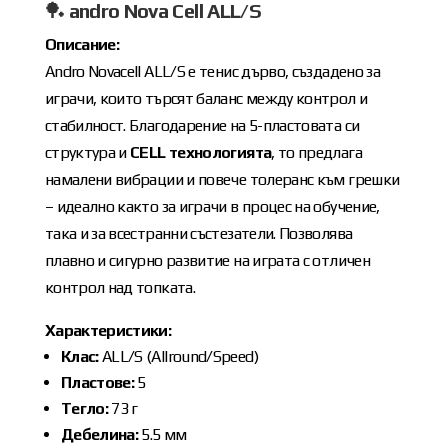
🏓
andro Nova Cell ALL/S
Описание:
Аndro Novacell ALL/S е тенис дърво, създадено за
играчи, които търсят баланс между контрол и
стабилност. Благодарение на 5-пластовата си
структура и
CELL технологията
, то предлага
намалени вибрации и повече толеранс към грешки
– идеално както за играчи в процес на обучение,
така и за всестранни състезатели. Позволява
плавно и сигурно развитие на играта с отличен
контрол над топката.
Характеристики:
Клас:
ALL/S (Allround/Speed)
Пластове:
5
Тегло:
73 г
Дебелина:
5.5 мм