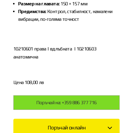
Размер на главата:
150 × 157 мм
Предимства:
Контрол, стабилност, намалени
вибрации, по-голяма точност
10210601 права | вдлъбната | 10210603
анатомична
Цена 108,00 лв
Поръчай на: +359 886 377 716
Поръчай онлайн