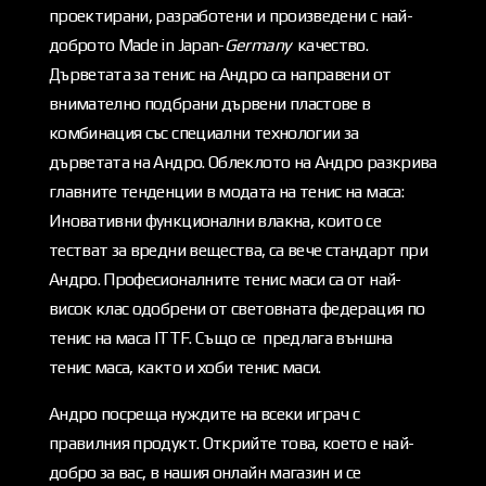
проектирани, разработени и произведени с най-
доброто Made in Japan-
Germany
качество.
Дърветата за тенис на Андро са направени от
внимателно подбрани дървени пластове в
комбинация със специални технологии за
дърветата на Андро. Облеклото на Андро разкрива
главните тенденции в модата на тенис на маса:
Иновативни функционални влакна, които се
тестват за вредни вещества, са вече стандарт при
Андро. Професионалните тенис маси са от най-
висок клас одобрени от световната федерация по
тенис на маса ITTF. Също се предлага външна
тенис маса, както и хоби тенис маси.
Андро посреща нуждите на всеки играч с
правилния продукт. Открийте това, което е най-
добро за вас, в нашия онлайн магазин и се