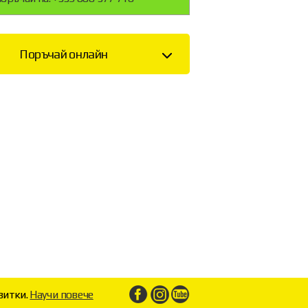
Поръчай онлайн
витки.
Научи повече