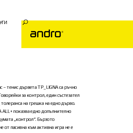
УГИ
с – тенис дървета TP_LIGNA са ръчно
Говорейки за контрол, един състезател
толеранса на грешка на едно дърво.
A ALL+ показва едно допълнително
думата „контрол“. Бързото
 от пасивна към активна игра не е