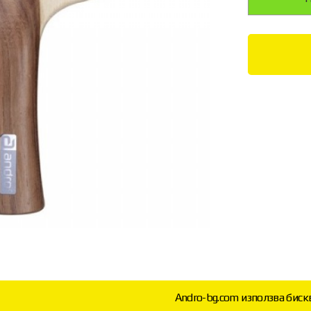
Andro-bg.com използва биск