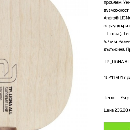
проблем. Ун
възможност д
Аndro® LIGNA
олраундърите
– Limba ). Те
5.7 мм. Разм
дълъжина. П
TP_LIGNA AL
10211901 пр
Тегло – 75гр.
Цена 236,00 
П