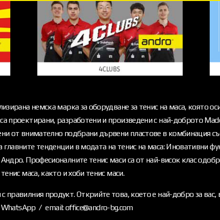
лизирана немска марка за оборудване за тенис на маса, която ос
са проектирани, разработени и произведени с най-доброто Made
вени от внимателно подбрани дървени пластове в комбинация съ
 главните тенденции в модата на тенис на маса: Иновативни фун
 Андро. Професионалните тенис маси са от най-висок клас одоб
тенис маса, както и хоби тенис маси.
с правилния продукт. Открийте това, което е най-добро за вас, 
 и WhatsApp / email: office@andro-bg.com