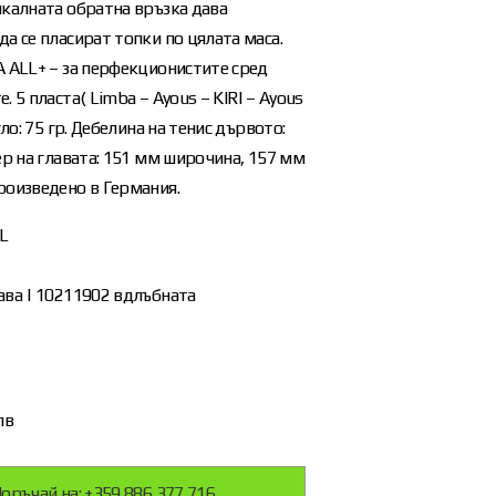
икалната обратна връзка дава
а се пласират топки по цялата маса.
 ALL+ – за перфекционистите сред
. 5 пласта( Limba – Ayous – KIRI – Ayous
гло: 75 гр. Дебелина на тенис дървото:
ер на главата: 151 мм широчина, 157 мм
роизведено в Германия.
L
ава | 10211902 вдлъбната
лв
оръчай на: +359 886 377 716