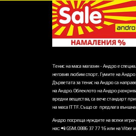
Тенис на маса магазин - Андро е специа
неговия любим спорт. Гумите на Андро 
Дърветата за тенис на Андро са напра
на Андро. Облеклото на Андро разкрива
вредни вещества, са вече стандарт при
на маса ITTF. Също се предлага външна 
Андро посреща нуждите на всеки играч 
нас: 📲 GSM. 0886 37 77 16 или на Viber