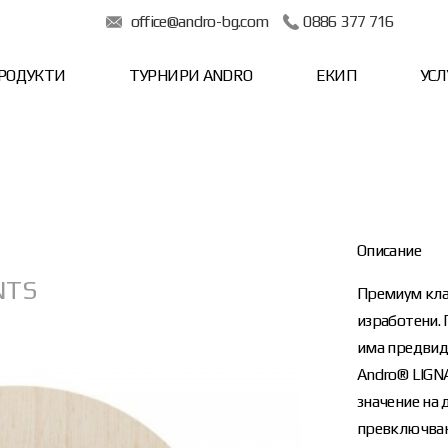
office@andro-bg.com
0886 377 716
РОДУКТИ
ТУРНИРИ ANDRO
ЕКИП
УСЛ
Описание
NTS
Премиум кла
изработени. 
има предвид 
Аndro® LIGN
значение на 
превключване