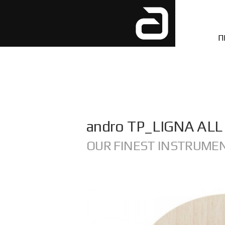
П
andro
TP_LIGNA ALL
OUR FINEST INSTRUME