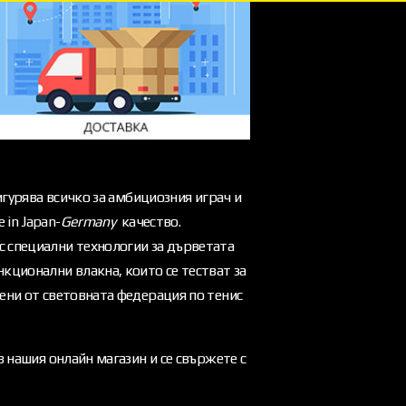
игурява всичко за амбициозния играч и
 in Japan-
Germany
качество.
с специални технологии за дърветата
кционални влакна, които се тестват за
рени от световната федерация по тенис
в нашия онлайн магазин и се свържете с