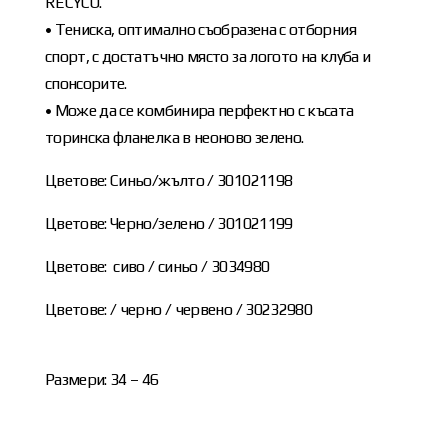
RECYCO.
• Тениска, оптимално съобразена с отборния
спорт, с достатъчно място за логото на клуба и
спонсорите.
• Може да се комбинира перфектно с късата
торинска фланелка в неоново зелено.
Цветове: Синьо/жълто / 301021198
Цветове: Черно/зелено / 301021199
Цветове: сиво / синьо / 3034980
Цветове: / черно / червено / 30232980
Размери: 34 – 46