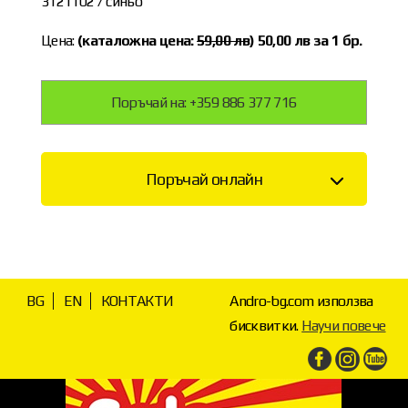
3121102 / синьо
Цена:
(каталожна цена:
59
,00 лв
) 50
,00 лв за 1 бр.
Поръчай на: +359 886 377 716
Поръчай онлайн
BG
EN
КОНТАКТИ
Andro-bg.com използва
бисквитки.
Научи повече