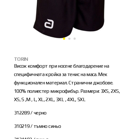
TORIN
Висок комфорт при носене благодарение на
специфичната кройка за тенис на маса. Мек
функционален материал. Странични джобове.
100% полиестер микрофибър. Размери: 3XS, 2XS,
XS, S ,M , L, XL, 2XL, 3XL , 4XL, 5XL
312289 / черно
310219 / тъмно синьо