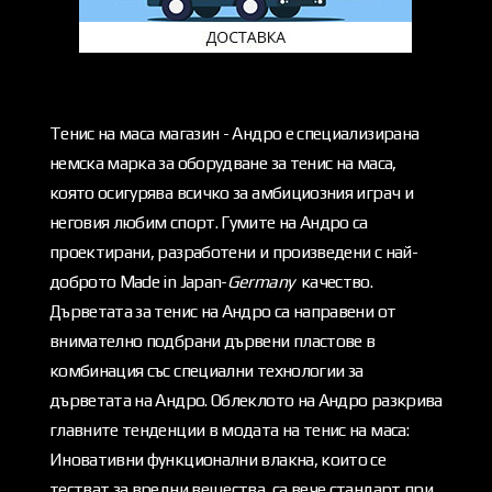
Тенис на маса магазин - Андро е специализирана
немска марка за оборудване за тенис на маса,
която осигурява всичко за амбициозния играч и
неговия любим спорт. Гумите на Андро са
проектирани, разработени и произведени с най-
доброто Made in Japan-
Germany
качество.
Дърветата за тенис на Андро са направени от
внимателно подбрани дървени пластове в
комбинация със специални технологии за
дърветата на Андро. Облеклото на Андро разкрива
главните тенденции в модата на тенис на маса:
Иновативни функционални влакна, които се
тестват за вредни вещества, са вече стандарт при