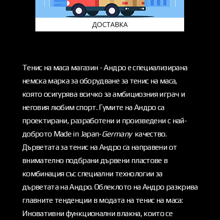
Тенис на маса магазин - Андро е специализирана
немска марка за оборудване за тенис на маса,
която осигурява всичко за амбициозния играч и
неговия любим спорт. Гумите на Андро са
проектирани, разработени и произведени с най-
доброто Made in Japan-
Germany
качество.
Дърветата за тенис на Андро са направени от
внимателно подбрани дървени пластове в
комбинация със специални технологии за
дърветата на Андро. Облеклото на Андро разкрива
главните тенденции в модата на тенис на маса:
Иновативни функционални влакна, които се