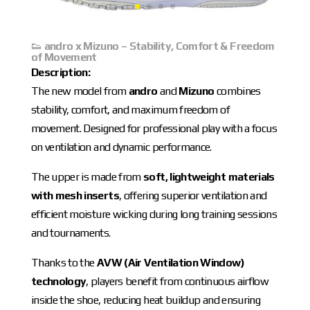
👟
andro x Mizuno – Stability, Comfort & Freedom
of Movement
Description:
The new model from
andro
and
Mizuno
combines
stability, comfort, and maximum freedom of
movement. Designed for professional play with a focus
on ventilation and dynamic performance.
The upper is made from
soft, lightweight materials
with mesh inserts
, offering superior ventilation and
efficient moisture wicking during long training sessions
and tournaments.
Thanks to the
AVW (Air Ventilation Window)
technology
, players benefit from continuous airflow
inside the shoe, reducing heat buildup and ensuring