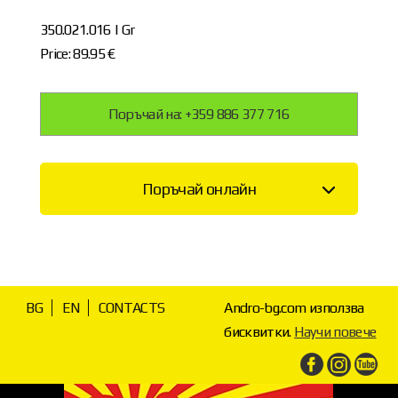
350.021.016 | Gr
Price: 89.95 €
Поръчай на: +359 886 377 716
Поръчай онлайн
BG
EN
CONTACTS
Andro-bg.com използва
бисквитки.
Научи повече