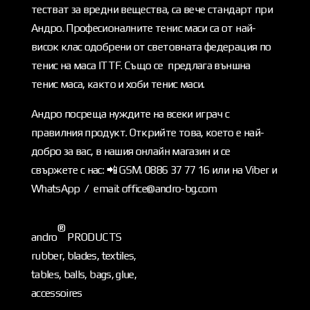
тестват за вредни вещества, са вече стандарт при
Андро. Професионалните тенис маси са от най-
висок клас одобрени от световната федерация по
тенис на маса ITTF. Също се предлага външна
тенис маса, както и хоби тенис маси.
Андро посреща нуждите на всеки играч с
правилния продукт. Открийте това, което е най-
добро за вас, в нашия онлайн магазин и се
свържете с нас: 📲 GSM. 0886 37 77 16 или на Viber и
WhatsApp / email: office@andro-bg.com
®
andro
PRODUCTS
rubber, blades, textiles,
tables, balls, bags, glue,
accessoires