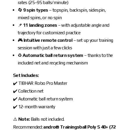
rates (25–95 balls/minute)
🔄
9 spin types
– topspin, backspin, sidespin,
mixed spins, or no spin
📌
11 landing zones
– with adjustable angle and
trajectory for customized practice
🎮
Intuitive remote control
– set up your training
session with just a few clicks
♻️
Automatic ball return system
– thanks to the
included net and recycling mechanism
Set Includes:
✔️ TIBHAR Robo Pro Master
✔️ Collection net
✔️ Automatic ball return system
✔️ 12-month warranty
⚠️
Note:
Balls not included.
Recommended:
andro® Trainingsball Poly S 40+ (72