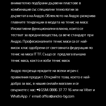
внимателно подбрани дървени пластове в
комбинация със специални технологии за
дърветата на Андро. Облеклото на Андро разкрива
главните тенденции в модата на тенис на маса:
Иновативни функционални влакна, които се
тестват за вредни вещества, са вече стандарт при
Андро. Професионалните тенис маси са от най-
висок клас одобрени от световната федерация по
тенис на маса ITTF. Също се предлага външна
тенис маса, както и хоби тенис маси.
Андро посреща нуждите на всеки играч с
правилния продукт. Открийте това, което е най-
добро за вас, в нашия онлайн магазин и се
свържете с нас: 📲 GSM. 0886 37 77 16 или на Viber и
WhatsApp / email: office@andro-bg.com