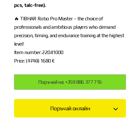
pcs, talc-free).
🔥 TIBHAR Robo Pro Master – the choice of
professionals and ambitious players who demand
precision, timing, and endurance training at the highest
level!
Item number: 22041000
Price: (
1710
) 1680 €
Поръчай на: +359 886 377 716
Поръчай онлайн