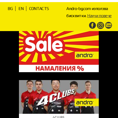
BG
EN
CONTACTS
Andro-bg.com използва
бисквитки.
Научи повече