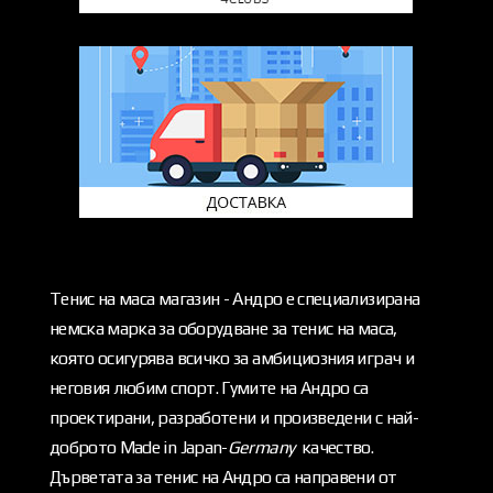
Тенис на маса магазин - Андро е специализирана
немска марка за оборудване за тенис на маса,
която осигурява всичко за амбициозния играч и
неговия любим спорт. Гумите на Андро са
проектирани, разработени и произведени с най-
доброто Made in Japan-
Germany
качество.
Дърветата за тенис на Андро са направени от